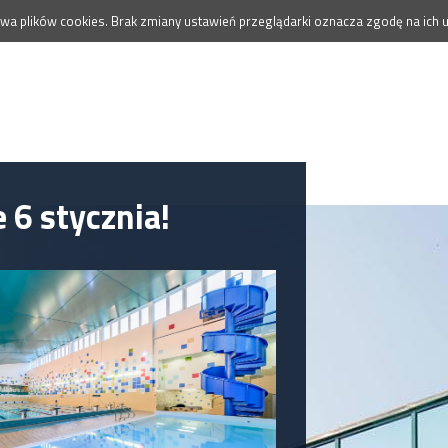
wa plików cookies. Brak zmiany ustawień przeglądarki oznacza zgodę na ich u
 6 stycznia!