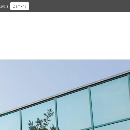
życie.
Zamknij