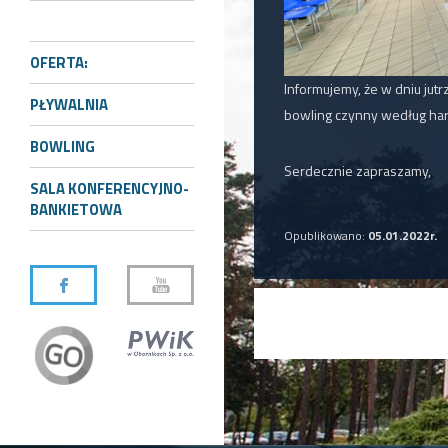
OFERTA:
Informujemy, że w dniu jut
PŁYWALNIA
bowling czynny według h
BOWLING
Serdecznie zapraszamy,
SALA KONFERENCYJNO-
BANKIETOWA
Opublikowano:
05.01.2022r.