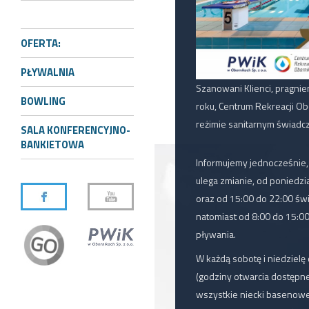
OFERTA:
PŁYWALNIA
Szanowani Klienci, pragni
BOWLING
roku, Centrum Rekreacji Ob
reżimie sanitarnym świadcz
SALA KONFERENCYJNO-
BANKIETOWA
Informujemy jednocześnie
ulega zmianie, od poniedzi
oraz od 15:00 do 22:00 świ
natomiast od 8:00 do 15:0
pływania.
W każdą sobotę i niedzielę
(godziny otwarcia dostępne
wszystkie niecki basenowe