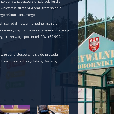
anakodny znajdującej się na brodziku dla
ównież cała strefa SPA oraz grota solna z
o reżimu sanitarnego.
ash są nadal nieczynne, jednak istnieje
onferencyjnej na zorganizowanie konferencji
ego, rezerwacje pod nr tel. 887 169 999.
zwzględne stosowanie się do procedur i
h na obiekcie (Dezynfekcja, Dystans,
m).