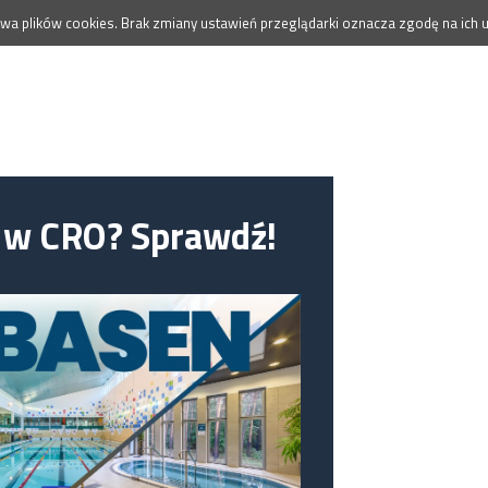
wa plików cookies. Brak zmiany ustawień przeglądarki oznacza zgodę na ich u
 w CRO? Sprawdź!