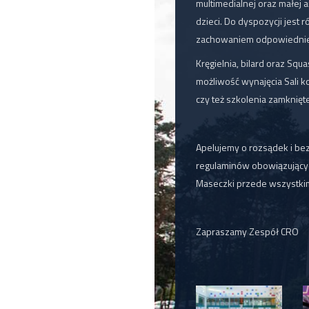
multimedialnej oraz małej 
dzieci. Do dyspozycji jest r
zachowaniem odpowiednieg
Kręgielnia, bilard oraz Squ
możliwość wynajęcia Sali k
czy też szkolenia zamknięt
Apelujemy o rozsądek i be
regulaminów obowiązującyc
Maseczki przede wszystki
Zapraszamy Zespół CRO